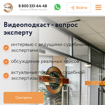
8 800 333-64-48
Войти
Звонок по РФ бесплатный
Видеоподкаст - вопрос
Войти или
зарегистрироваться
эксперту
Личный кабинет
интервью с ведущими судебными
экспертами
обсуждение реальных кейсов
актуальные проблемы судебной
экспертизы в РФ
Смотреть