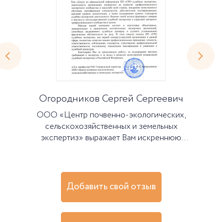
ель
Огородников Сергей Сергеевич
ООО «Центр почвенно-экологических,
сельскохозяйственных и земельных
ные
экспертиз» выражает Вам искреннюю
ых
благодарность за высокий уровень
ю
организации работы по проведению
е
сертификации и приёму в члены НП «СРО
судебных экспертов» Сергея Сергеевича
Добавить свой отзыв
сти
Огородникова. Для нашей организации,
изы.
специализирующейся на судебных и
независимых экспертизах в области почвы,