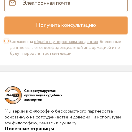
деятельности. Именно такой подход
формирует доверие к институту
негосударственной судебной экспертизы и
укрепляет авторитет профессионального
Получить консультацию
сообщества в целом. Миссия нашей
компании состоит в подготовке
объективных, доказательных и юридически
Согласен на
обработку персональных данных
. Внесенные
данные являются конфиденциальной информацией и не
состоятельных экспертных заключений,
будут переданы третьим лицам
способных выдерживать судебную
проверку и служить установлению
фактических обстоятельств по делу. В этом
смысле подход НП «СРО судебных
экспертов», как первой саморегулируемой
организации в данной сфере, полностью
Саморегулируемая
созвучен нашим профессиональным
организация судебных
экспертов
принципам: точности, ответственности,
соблюдению стандартов, страхованию
Мы верим в философию бескорыстного партнерства -
профессиональной ответственности,
основанную на сотрудничестве и доверии - и используем
постоянному повышению квалификации и
эту философию, меняясь к лучшему
Полезные страницы
уважению к судебной процедуре.