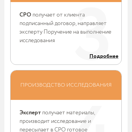
3
выполнение исследования.
СРО
получает от клиента
подписанный договор, направляет
эксперту Поручение на выполнение
исследования
Подробнее
Эксперт при необходимости получает в офисе
СРО материалы дела, объекты исследования,
образцы. Эксперт производит исследование и
ПРОИЗВОДСТВО ИССЛЕДОВАНИЯ
готовит итоговый документ на основе Поручения.
Направляет на почту
sherstneva@exprus.ru
:
- в формате Word подготовленный документ об
исследовании
- акт приема-передачи оказанных услуг (между СРО
Эксперт
получает материалы,
и экспертом) и счет на оплату за оказанную услугу.
производит исследование и
пересылает в СРО готовое