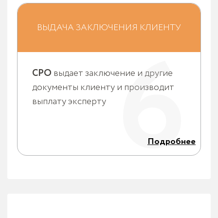
СРО заверяет выполненное исследование печатью
и отправляет его клиенту совместно с оригиналами
договора, счета и акта.
ВЫДАЧА ЗАКЛЮЧЕНИЯ КЛИЕНТУ
6
Выплата эксперту производится еженедельно
каждый понедельник за прошедшую рабочую
неделю за все исследования, которые были им
произведены и сданы, если клиент оплатил 100% от
суммы договора.
СРО
выдает заключение и другие
документы клиенту и производит
выплату эксперту
Подробнее