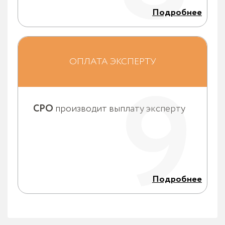
Подробнее
СРО производит выплату эксперту еженедельно
каждый понедельник за прошедшую рабочую
неделю за все исследования, которые были им
ОПЛАТА ЭКСПЕРТУ
9
произведены и сданы, если клиент оплатил 100% от
суммы договора.
СРО
производит выплату эксперту
Подробнее