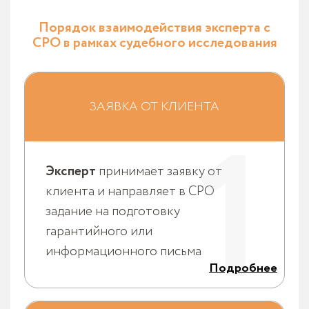
Порядок взаимодействия эксперта с
СРО в рамках судебного исследования
Эксперт самостоятельно принимает заявку от
клиента - определяет вид экспертизы, сроки и
общую стоимость исследования, необходимость
ЗАЯВКА ОТ КЛИЕНТА
1
осмотра, круг объектов и документов, подлежащих
исследованию, поставленные перед экспертом
вопросы. Эксперт заполняет
Задание №2
на
подготовку гарантийного письма (содержит данные
эксперта) или информационного письма (не
Эксперт
принимает заявку от
содержит данные эксперта).
клиента и направляет в СРО
задание на подготовку
гарантийного или
информационного письма
Подробнее
На основании задания СРО готовит гарантийное