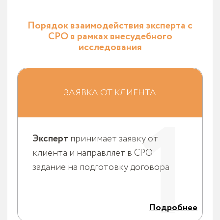
Порядок взаимодействия эксперта с
СРО в рамках внесудебного
исследования
Эксперт самостоятельно принимает заявку от
клиента - определяет вид экспертизы, вид
документа (заключение, справка и т.д.), сроки и
ЗАЯВКА ОТ КЛИЕНТА
1
общую стоимость исследования, порядок расчетов,
необходимость осмотра, круг объектов и
документов, подлежащих исследованию,
поставленные перед экспертом вопросы. Эксперт
заполняет
Задание №1 на подготовку
договора и
Эксперт
принимает заявку от
счета.
клиента и направляет в СРО
задание на подготовку договора
Подробнее