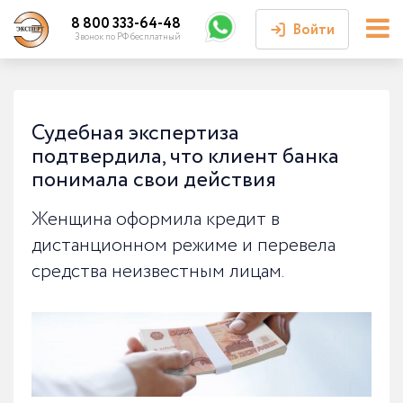
8 800 333-64-48
Войти
Звонок по РФ бесплатный
Войти или
зарегистрироваться
Судебная экспертиза
подтвердила, что клиент банка
Личный кабинет
понимала свои действия
Женщина оформила кредит в
дистанционном режиме и перевела
средства неизвестным лицам.