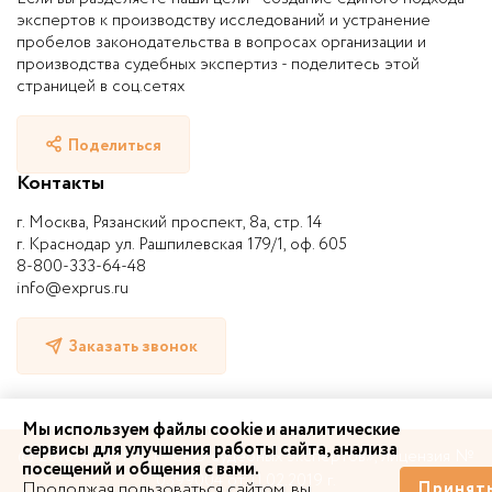
экспертов к производству исследований и устранение
пробелов законодательства в вопросах организации и
производства судебных экспертиз - поделитесь этой
страницей в соц.сетях
Поделиться
Контакты
г. Москва, Рязанский проспект, 8а, стр. 14
г. Краснодар ул. Рашпилевская 179/1, оф. 605
8-800-333-64-48
info@exprus.ru
Заказать звонок
Мы используем файлы cookie и аналитические
сервисы для улучшения работы сайта, анализа
© 2010-2026 | НП «СРО судебных экспертов», лицензия №
посещений и общения с вами.
0399004 от 11.02.2019 г.
Продолжая пользоваться сайтом, вы
Принят