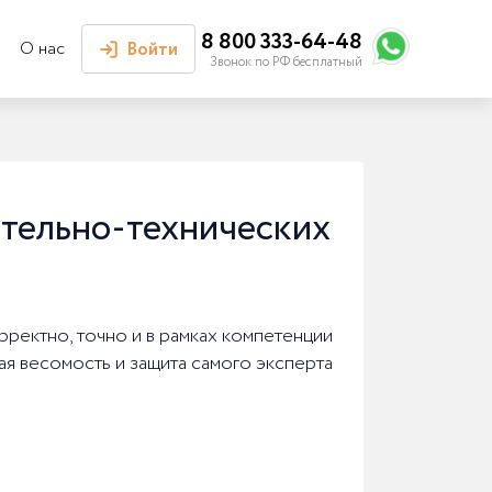
8 800 333-64-48
О нас
Войти
Звонок по РФ бесплатный
Войти или
зарегистрироваться
Личный кабинет
тельно-технических
ректно, точно и в рамках компетенции
ая весомость и защита самого эксперта