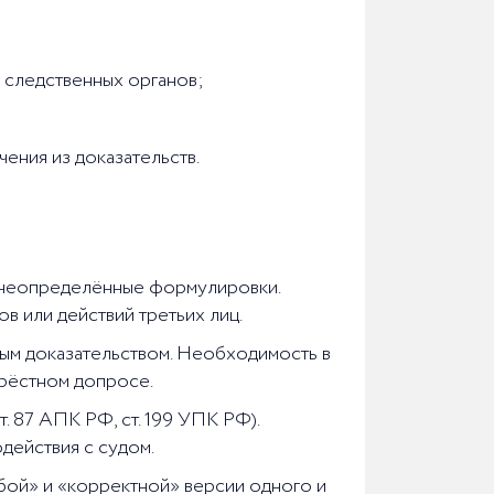
 следственных органов;
ения из доказательств.
и неопределённые формулировки.
 или действий третьих лиц.
мым доказательством. Необходимость в
крёстном допросе.
т. 87 АПК РФ, ст. 199 УПК РФ).
действия с судом.
бой» и «корректной» версии одного и