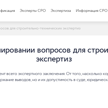
фикация
Эксперты СРО
Экспертиза
Информация СРО
сов для строительно-технических экспертиз
ировании вопросов для строи
экспертиз
т всего экспертного заключения. От того, насколько кор
ержание выводов, но и их допустимость в суде, юридическ