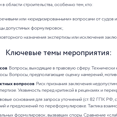
в области строительства, особенно тем, кто:
оречивыми или «юридизированными» вопросами от судов и
ицы допустимых формулировок;
повторного назначения экспертизы или исключения заключ
Ключевые темы мероприятия:
сов
. Вопросы, выходящие в правовую сферу. Техническ
сы. Вопросы, предполагающие оценку намерений, мотивов
ктных вопросов
. Риск признания заключения недопусти
ертизе. Уязвимость перед критикой в рецензиях и пере
авовые основания для запроса уточнений (ст. 82 ГПК РФ, с
й и предложений по переформулировке. Тактика взаимо
еальных формулировок, вызвавших споры. Сравнение «сла