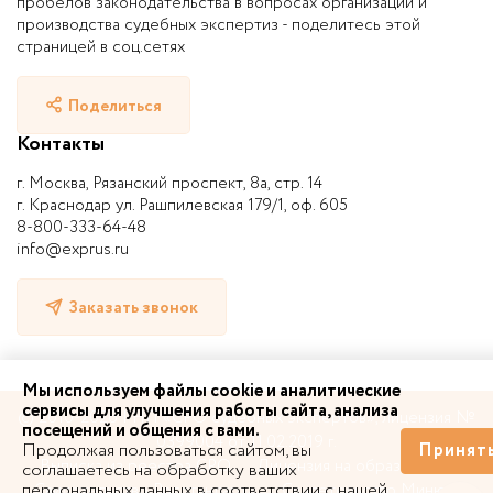
пробелов законодательства в вопросах организации и
производства судебных экспертиз - поделитесь этой
страницей в соц.сетях
Поделиться
Контакты
г. Москва, Рязанский проспект, 8а, стр. 14
г. Краснодар ул. Рашпилевская 179/1, оф. 605
8-800-333-64-48
info@exprus.ru
Заказать звонок
Мы используем файлы cookie и аналитические
сервисы для улучшения работы сайта, анализа
© 2010-2026 | НП «СРО судебных экспертов», лицензия №
посещений и общения с вами.
0399004 от 11.02.2019 г.
Продолжая пользоваться сайтом, вы
Принят
Выписка из реестра СРО
Лицензия на образование
соглашаетесь на обработку ваших
персональных данных в соответствии с нашей
Свидетельство Росстандарта
Свидетельство Минюста