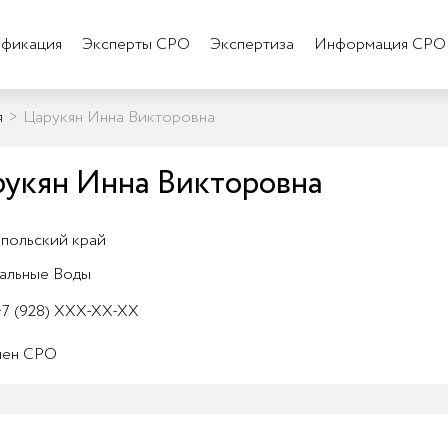
фикация
Эксперты СРО
Экспертиза
Информация СРО
я
>
Царукян Инна Викторовна
укян Инна Викторовна
польский край
альные Воды
7 (928) XXX-XX-XX
лен СРО