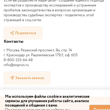
Если вы разделяете наши цели - создание единого подхода
экспертов к производству исследований и устранение
пробелов законодательства в вопросах организации и
производства судебных экспертиз - поделитесь этой
страницей в соц.сетях
Поделиться
Контакты
г. Москва, Рязанский проспект, 8а, стр. 14
г. Краснодар ул. Рашпилевская 179/1, оф. 605
8-800-333-64-48
info@exprus.ru
Заказать звонок
Мы используем файлы cookie и аналитические
сервисы для улучшения работы сайта, анализа
© 2010-2026 | НП «СРО судебных экспертов», лицензия №
посещений и общения с вами.
0399004 от 11.02.2019 г.
Продолжая пользоваться сайтом, вы
Принят