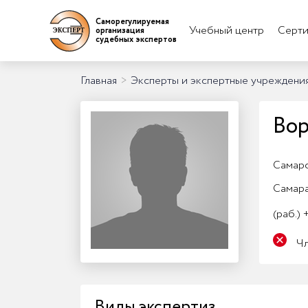
Саморегулируемая
Учебный центр
Серти
организация
судебных экспертов
Главная
>
Эксперты и экспертные учреждени
Вор
Самарс
Самар
(раб.)
+
Ч
Виды экспертиз