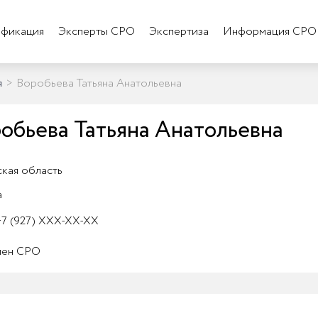
фикация
Эксперты СРО
Экспертиза
Информация СРО
я
>
Воробьева Татьяна Анатольевна
обьева Татьяна Анатольевна
кая область
а
7 (927) XXX-XX-XX
лен СРО