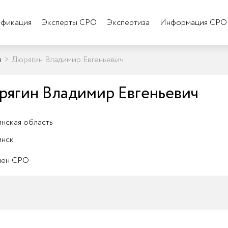
фикация
Эксперты СРО
Экспертиза
Информация СРО
я
>
Дюрягин Владимир Евгеньевич
ягин Владимир Евгеньевич
нская область
инск
лен СРО