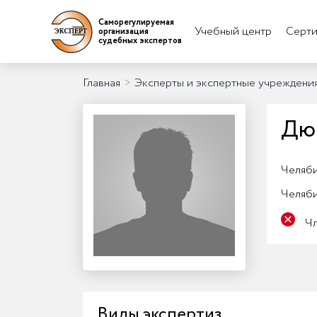
Саморегулируемая
Учебный центр
Серти
организация
судебных экспертов
Главная
>
Эксперты и экспертные учреждени
Дюр
Челяби
Челяб
Ч
Виды экспертиз