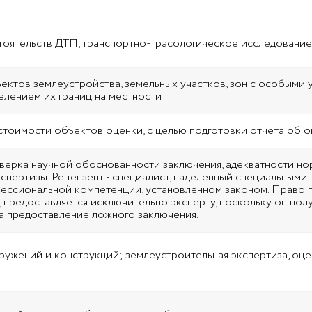
оятельств ДТП, транспортно-трасологическое исследование,
ктов землеустройства, земельных участков, зон с особыми 
елением их границ на местности
стоимости объектов оценки, с целью подготовки отчета об 
оверка научной обоснованности заключения, адекватности н
спертизы. Рецензент - специалист, наделенный специальными 
ессиональной компетенции, установленном законом. Право п
 предоставляется исключительно эксперту, поскольку он по
а предоставление ложного заключения.
ружений и конструкций; землеустроительная экспертиза, оц