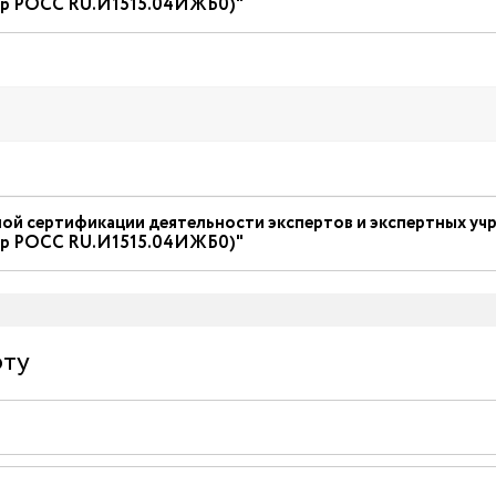
ер РОСС RU.И1515.04ИЖБ0)"
й сертификации деятельности экспертов и экспертных учр
ер РОСС RU.И1515.04ИЖБ0)"
рту