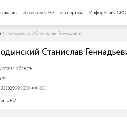
фикация
Эксперты СРО
Экспертиза
Информация СРО
я
>
Колодынский Станислав Геннадьевич
одынский Станислав Геннадьев
ргская область
ург
83532999 XXX-XX-XX
лен СРО