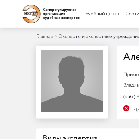
Саморегулируемая
Учебный центр
Серти
организация
судебных экспертов
Главная
>
Эксперты и экспертные учреждени
Але
Примо
Влади
(раб.)
+
Ч
Виды экспертиз