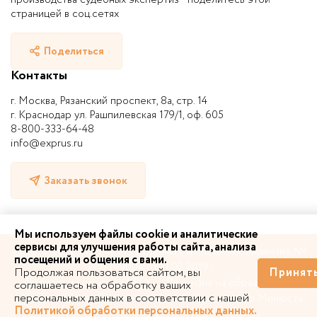
страницей в соц.сетях
Поделиться
Контакты
г. Москва, Рязанский проспект, 8а, стр. 14
г. Краснодар ул. Рашпилевская 179/1, оф. 605
8-800-333-64-48
info@exprus.ru
Заказать звонок
Мы используем файлы cookie и аналитические
сервисы для улучшения работы сайта, анализа
© 2010-2026 | НП «СРО судебных экспертов», лицензия №
посещений и общения с вами.
0399004 от 11.02.2019 г.
Продолжая пользоваться сайтом, вы
Принят
Выписка из реестра СРО
Лицензия на образование
соглашаетесь на обработку ваших
персональных данных в соответствии с нашей
Свидетельство Росстандарта
Свидетельство Минюста
Политикой обработки персональных данных.
РФ