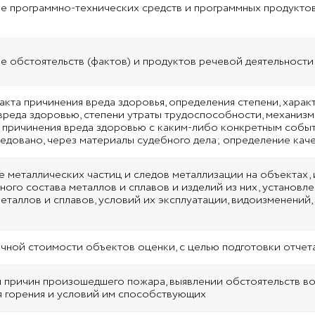
е программно-технических средств и программных продукто
е обстоятельств (фактов) и продуктов речевой деятельности
акта причинения вреда здоровья, определения степени, харак
вреда здоровью, степени утраты трудоспособности, механизма
 причинения вреда здоровью с каким-либо конкретным событ
едовано, через материалы судебного дела; определение кач
 металлических частиц и следов металлизации на объектах, 
ного состава металлов и сплавов и изделий из них, установл
металлов и сплавов, условий их эксплуатации, видоизменений,
чной стоимости объектов оценки, с целью подготовки отчет
 причин произошедшего пожара, выявлении обстоятельств воз
 горения и условий им способствующих