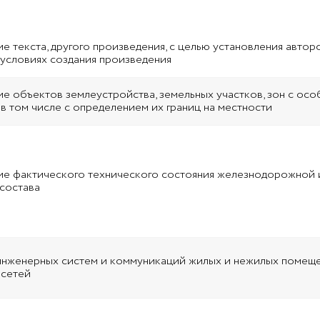
е текста, другого произведения, с целью установления автор
 условиях создания произведения
е объектов землеустройства, земельных участков, зон с ос
 в том числе с определением их границ на местности
е фактического технического состояния железнодорожной
состава
инженерных систем и коммуникаций жилых и нежилых помеще
 сетей