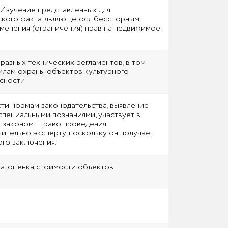
Изучение представленных для
ского факта, являющегося бесспорным
еменения (ограничения) прав на недвижимое
азных технических регламентов, в том
илам охраны объектов культурного
асности
сти нормам законодательства, выявление
специальными познаниями, участвует в
 законом. Право проведения
ительно эксперту, поскольку он получает
го заключения.
а, оценка стоимости объектов