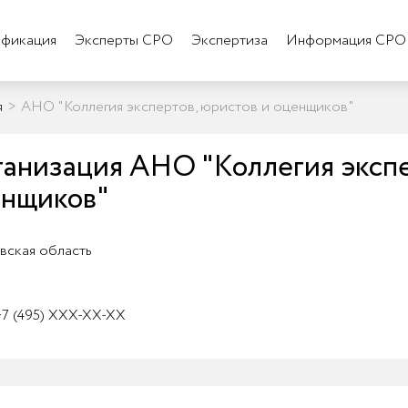
фикация
Эксперты СРО
Экспертиза
Информация СРО
я
>
АНО "Коллегия экспертов, юристов и оценщиков"
анизация АНО "Коллегия экспе
енщиков"
ская область
7 (495) XXX-XX-XX