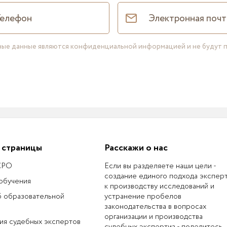
нные данные являются конфиденциальной информацией и не будут 
 страницы
Расскажи о нас
 СРО
Если вы разделяете наши цели -
создание единого подхода экспер
обучения
к производству исследований и
б образовательной
устранение пробелов
законодательства в вопросах
организации и производства
ия судебных экспертов
судебных экспертиз - поделитесь