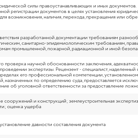
идической силы правоустанавливающих и иных документов. 
нной регистрации документов в целях установления юридиче
для возникновения, наличия, перехода, прекращения или обр
ветствия разработанной документации требованиям разнообр
гическим, санитарно-эпидемиологическим требованиям, прав
ормам промышленной, пожарной, радиационной и иной безоп
это проверка научной обоснованности заключения, адекватно
проведении экспертизы. Рецензент - специалист, наделенный 
пределах его профессиональной компетенции, установленном
й, назначенных по определению суда, предоставляется исключ
ние об уголовной ответственности за предоставление ложно
е сооружений и конструкций; землеустроительная экспертиз
ти; оценка ущерба
, установление давности составления документа