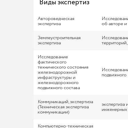
Виды экспертиз
Автороведческая
Исследовани
экспертиза
об авторе и
Землеустроительная
Исследовани
экспертиза
территорий,
Исследование
фактического
технического состояния
Исследовани
железнодорожной
подвижного 
инфраструктуры и
железнодорожного
подвижного состава
Коммуникаций, экспертиза
экспертиза 
(Техническая экспертиза
инженерных
коммуникации)
Компьютерно-техническая