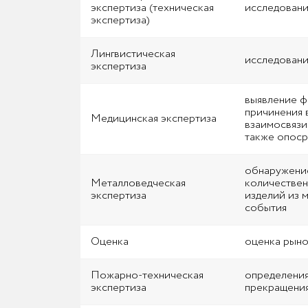
экспертиза (техническая
исследовани
экспертиза)
Лингвистическая
исследовани
экспертиза
выявление ф
причинения 
Медицинская экспертиза
взаимосвязи
также опоср
обнаружение
Металловедческая
количествен
экспертиза
изделий из 
события
Оценка
оценка рыно
Пожарно-техническая
определения
экспертиза
прекращения