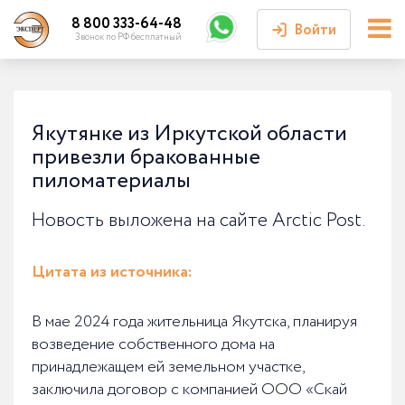
8 800 333-64-48
Войти
Звонок по РФ бесплатный
Войти или
зарегистрироваться
Якутянке из Иркутской области
привезли бракованные
Личный кабинет
пиломатериалы
Новость выложена на сайте Arctic Post.
Цитата из источника:
В мае 2024 года жительница Якутска, планируя
возведение собственного дома на
принадлежащем ей земельном участке,
заключила договор с компанией ООО «Скай