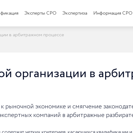
фикация
Эксперты СРО
Экспертиза
Информация СРО
ации в арбитражном процессе
ой организации в арби
к рыночной экономике и смягчение законодат
экспертных компаний в арбитражные разбирате
е содержат четких критериев, касающихся квалификации 