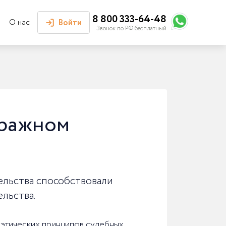
8 800 333-64-48
О нас
Войти
Звонок по РФ бесплатный
Войти или
зарегистрироваться
Личный кабинет
тражном
ельства способствовали
льства.
и этических принципов судебных