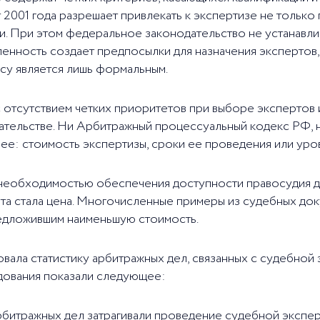
т 2001 года разрешает привлекать к экспертизе не только
и. При этом федеральное законодательство не устанавли
енность создает предпосылки для назначения экспертов,
у является лишь формальным.
 отсутствием четких приоритетов при выборе экспертов 
ательстве. Ни Арбитражный процессуальный кодекс РФ
ее: стоимость экспертизы, сроки ее проведения или уро
 необходимостью обеспечения доступности правосудия дл
а стала цена. Многочисленные примеры из судебных док
редложившим наименьшую стоимость.
ала статистику арбитражных дел, связанных с судебной 
едования показали следующее:
арбитражных дел затрагивали проведение судебной экспер