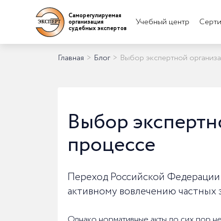
Саморегулируемая
Учебный центр
Серти
организация
судебных экспертов
Главная
>
Блог
>
Выбор экспертной организ
Выбор экспертн
процессе
Переход Российской Федерации 
активному вовлечению частных 
Однако нормативные акты до сих пор н