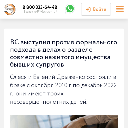
8 800 333-64-48
Войти
Звонок по РФ бесплатный
Войти или
зарегистрироваться
ВС выступил против формального
подхода в делах о разделе
Личный кабинет
совместно нажитого имущества
бывших супругов
Олеся и Евгений Дрыженко состояли в
браке с октября 2010 г. по декабрь 2022
г., они имеют троих
несовершеннолетних детей.