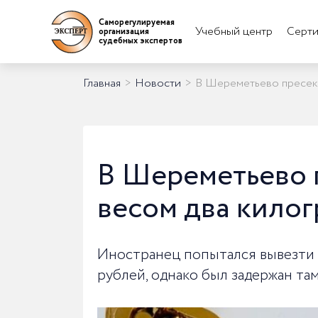
Саморегулируемая
Учебный центр
Серти
организация
судебных экспертов
Главная
>
Новости
>
В Шереметьево пресекл
В Шереметьево 
весом два кило
Иностранец попытался вывезти 
рублей, однако был задержан та