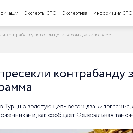
фикация
Эксперты СРО
Экспертиза
Информация СРО
и контрабанду золотой цепи весом два килограмма
пресекли контрабанду 
грамма
в Турцию золотую цепь весом два килограмма,
моженниками, как сообщает Федеральная тамож