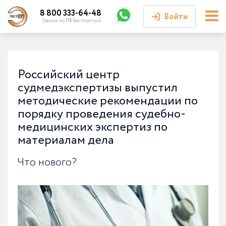
8 800 333-64-48
Войти
Звонок по РФ бесплатный
Войти или
зарегистрироваться
Российский центр
судмедэкспертизы выпустил
Личный кабинет
методические рекомендации по
порядку проведения судебно-
медицинских экспертиз по
материалам дела
Что нового?