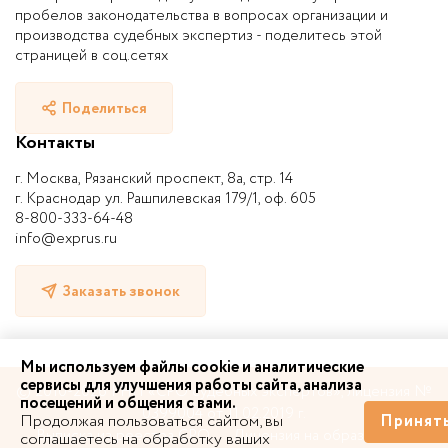
пробелов законодательства в вопросах организации и
производства судебных экспертиз - поделитесь этой
страницей в соц.сетях
Поделиться
Контакты
г. Москва, Рязанский проспект, 8а, стр. 14
г. Краснодар ул. Рашпилевская 179/1, оф. 605
8-800-333-64-48
info@exprus.ru
Заказать звонок
Мы используем файлы cookie и аналитические
сервисы для улучшения работы сайта, анализа
© 2010-2026 | НП «СРО судебных экспертов», лицензия №
посещений и общения с вами.
0399004 от 11.02.2019 г.
Продолжая пользоваться сайтом, вы
Принят
Выписка из реестра СРО
Лицензия на образование
соглашаетесь на обработку ваших