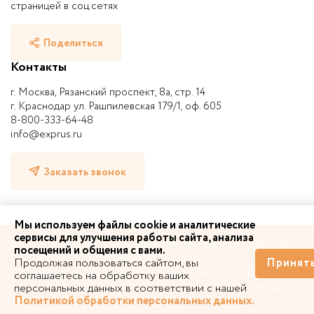
страницей в соц.сетях
Поделиться
Контакты
г. Москва, Рязанский проспект, 8а, стр. 14
г. Краснодар ул. Рашпилевская 179/1, оф. 605
8-800-333-64-48
info@exprus.ru
Заказать звонок
Мы используем файлы cookie и аналитические
сервисы для улучшения работы сайта, анализа
© 2010-2026 | НП «СРО судебных экспертов», лицензия №
посещений и общения с вами.
0399004 от 11.02.2019 г.
Продолжая пользоваться сайтом, вы
Принят
Выписка из реестра СРО
Лицензия на образование
соглашаетесь на обработку ваших
персональных данных в соответствии с нашей
Свидетельство Росстандарта
Свидетельство Минюста
Политикой обработки персональных данных.
РФ