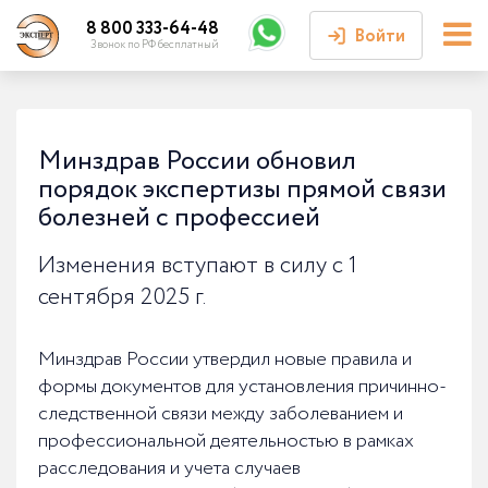
8 800 333-64-48
Войти
Звонок по РФ бесплатный
Войти или
зарегистрироваться
Минздрав России обновил
порядок экспертизы прямой связи
Личный кабинет
болезней с профессией
Изменения вступают в силу с 1
сентября 2025 г.
Минздрав России утвердил новые правила и
формы документов для установления причинно-
следственной связи между заболеванием и
профессиональной деятельностью в рамках
расследования и учета случаев