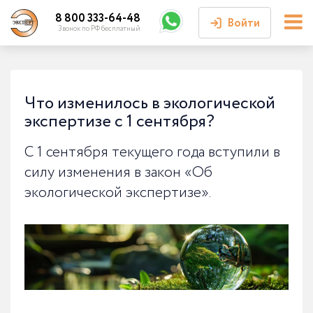
8 800 333-64-48
Войти
Звонок по РФ бесплатный
Войти или
зарегистрироваться
Что изменилось в экологической
экспертизе с 1 сентября?
Личный кабинет
С 1 сентября текущего года вступили в
силу изменения в закон «Об
экологической экспертизе».