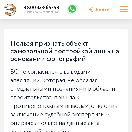
8 800 333-64-48
Войти
Звонок по РФ бесплатный
Войти или
зарегистрироваться
Нельзя признать объект
самовольной постройкой лишь на
Личный кабинет
основании фотографий
ВС не согласился с выводами
апелляции, которая, не обладая
специальными познаниями в области
строительства, пришла к
противоположным выводам, отклонив
заключение судебной экспертизы и
опираясь только на данные акта
визуальной фиксации.