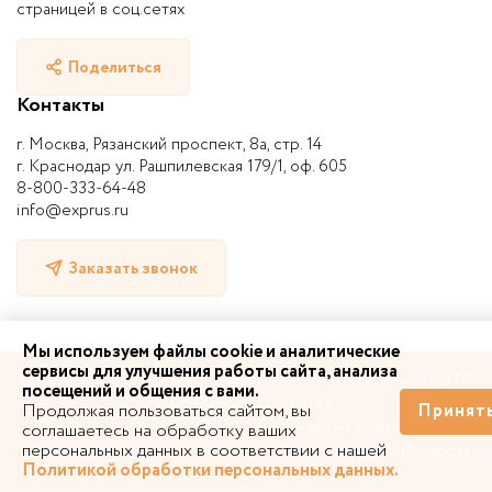
страницей в соц.сетях
Поделиться
Контакты
г. Москва, Рязанский проспект, 8а, стр. 14
г. Краснодар ул. Рашпилевская 179/1, оф. 605
8-800-333-64-48
info@exprus.ru
Заказать звонок
Мы используем файлы cookie и аналитические
сервисы для улучшения работы сайта, анализа
© 2010-2026 | НП «СРО судебных экспертов», лицензия №
посещений и общения с вами.
0399004 от 11.02.2019 г.
Продолжая пользоваться сайтом, вы
Принят
Выписка из реестра СРО
Лицензия на образование
соглашаетесь на обработку ваших
персональных данных в соответствии с нашей
Свидетельство Росстандарта
Свидетельство Минюста
Политикой обработки персональных данных.
РФ