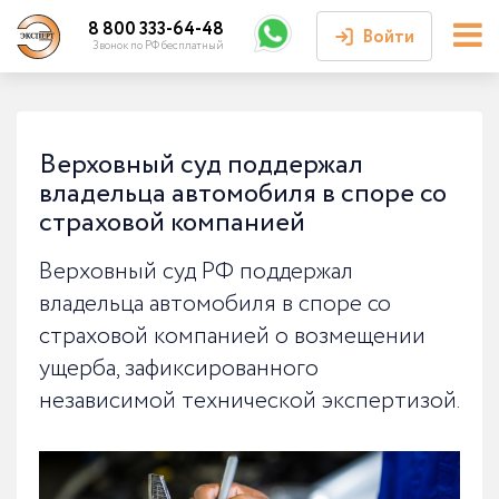
8 800 333-64-48
Войти
Звонок по РФ бесплатный
Войти или
зарегистрироваться
Верховный суд поддержал
владельца автомобиля в споре со
Личный кабинет
страховой компанией
Верховный суд РФ поддержал
владельца автомобиля в споре со
страховой компанией о возмещении
ущерба, зафиксированного
независимой технической экспертизой.